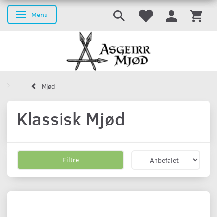
Menu
Skifte navigation
Mjød
Klassisk Mjød
Filtre