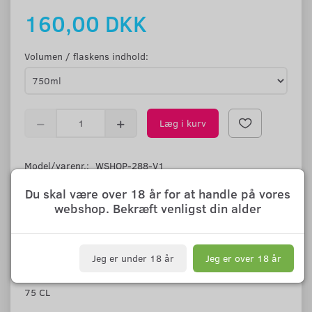
160,00 DKK
Volumen / flaskens indhold:
Læg i kurv
Model/varenr.:
WSHOP-288-V1
0
anmeldelser
Skriv anmeldelse
Du skal være over 18 år for at handle på vores
webshop. Bekræft venligst din alder
Dansk Produceret
Dansk Honning
Danske Frugter og Bær
Jeg er under 18 år
Jeg er over 18 år
12% ALC.VOL.
75 CL