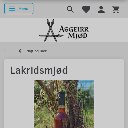
Menu
Skifte navigation
Frugt og Bær
Lakridsmjød