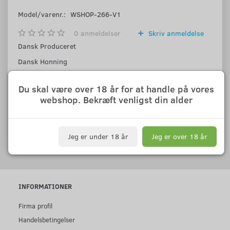
Model/varenr.:
WSHOP-266-V1
0
anmeldelser
Skriv anmeldelse
Dansk Produceret
Dansk Honning
Danske Frugter og Bær
Du skal være over 18 år for at handle på vores
12% ALC.VOL.
webshop. Bekræft venligst din alder
75 CL
ALLERGENER:
SULFITTER
Jeg er under 18 år
Jeg er over 18 år
INFORMATIONER
Firma profil
Handelsbetingelser